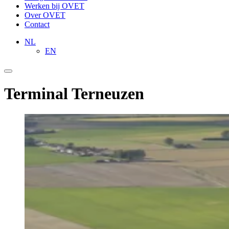
Werken bij OVET
Over OVET
Contact
NL
EN
Terminal Terneuzen