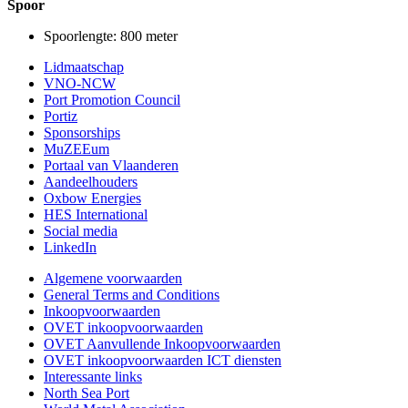
Spoor
Spoorlengte: 800 meter
Lidmaatschap
VNO-NCW
Port Promotion Council
Portiz
Sponsorships
MuZEEum
Portaal van Vlaanderen
Aandeelhouders
Oxbow Energies
HES International
Social media
LinkedIn
Algemene voorwaarden
General Terms and Conditions
Inkoopvoorwaarden
OVET inkoopvoorwaarden
OVET Aanvullende Inkoopvoorwaarden
OVET inkoopvoorwaarden ICT diensten
Interessante links
North Sea Port