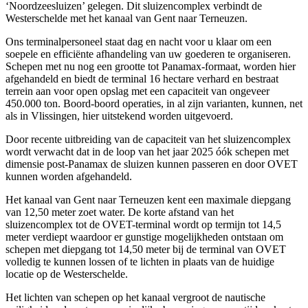
‘Noordzeesluizen’ gelegen. Dit sluizencomplex verbindt de
Westerschelde met het kanaal van Gent naar Terneuzen.
Ons terminalpersoneel staat dag en nacht voor u klaar om een
soepele en efficiënte afhandeling van uw goederen te organiseren.
Schepen met nu nog een grootte tot Panamax-formaat, worden hier
afgehandeld en biedt de terminal 16 hectare verhard en bestraat
terrein aan voor open opslag met een capaciteit van ongeveer
450.000 ton. Boord-boord operaties, in al zijn varianten, kunnen, net
als in Vlissingen, hier uitstekend worden uitgevoerd.
Door recente uitbreiding van de capaciteit van het sluizencomplex
wordt verwacht dat in de loop van het jaar 2025 óók schepen met
dimensie post-Panamax de sluizen kunnen passeren en door OVET
kunnen worden afgehandeld.
Het kanaal van Gent naar Terneuzen kent een maximale diepgang
van 12,50 meter zoet water. De korte afstand van het
sluizencomplex tot de OVET-terminal wordt op termijn tot 14,5
meter verdiept waardoor er gunstige mogelijkheden ontstaan om
schepen met diepgang tot 14,50 meter bij de terminal van OVET
volledig te kunnen lossen of te lichten in plaats van de huidige
locatie op de Westerschelde.
Het lichten van schepen op het kanaal vergroot de nautische