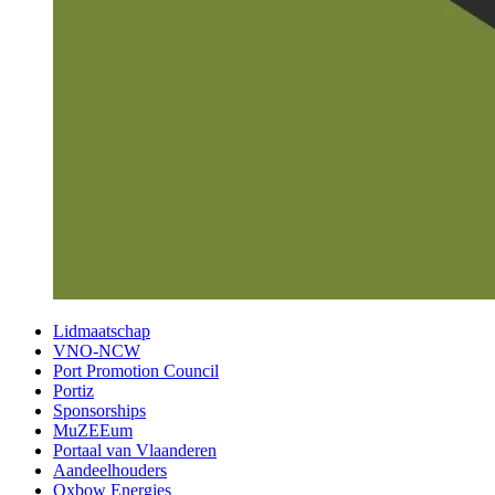
Lidmaatschap
VNO-NCW
Port Promotion Council
Portiz
Sponsorships
MuZEEum
Portaal van Vlaanderen
Aandeelhouders
Oxbow Energies